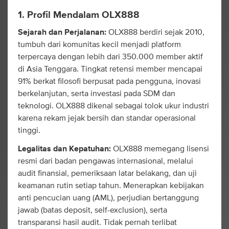
1. Profil Mendalam OLX888
Sejarah dan Perjalanan:
OLX888 berdiri sejak 2010,
tumbuh dari komunitas kecil menjadi platform
terpercaya dengan lebih dari 350.000 member aktif
di Asia Tenggara. Tingkat retensi member mencapai
91% berkat filosofi berpusat pada pengguna, inovasi
berkelanjutan, serta investasi pada SDM dan
teknologi. OLX888 dikenal sebagai tolok ukur industri
karena rekam jejak bersih dan standar operasional
tinggi.
Legalitas dan Kepatuhan:
OLX888 memegang lisensi
resmi dari badan pengawas internasional, melalui
audit finansial, pemeriksaan latar belakang, dan uji
keamanan rutin setiap tahun. Menerapkan kebijakan
anti pencucian uang (AML), perjudian bertanggung
jawab (batas deposit, self-exclusion), serta
transparansi hasil audit. Tidak pernah terlibat