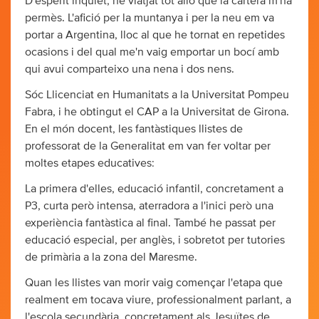
D'esperit inquiet, he viatjat tot allò que la cartera m'ha
permès. L'afició per la muntanya i per la neu em va
portar a Argentina, lloc al que he tornat en repetides
ocasions i del qual me'n vaig emportar un bocí amb
qui avui comparteixo una nena i dos nens.
Sóc Llicenciat en Humanitats a la Universitat Pompeu
Fabra, i he obtingut el CAP a la Universitat de Girona.
En el món docent, les fantàstiques llistes de
professorat de la Generalitat em van fer voltar per
moltes etapes educatives:
La primera d'elles, educació infantil, concretament a
P3, curta però intensa, aterradora a l'inici però una
experiència fantàstica al final. També he passat per
educació especial, per anglès, i sobretot per tutories
de primària a la zona del Maresme.
Quan les llistes van morir vaig començar l'etapa que
realment em tocava viure, professionalment parlant, a
l'escola secundària, concretament als Jesuïtes de