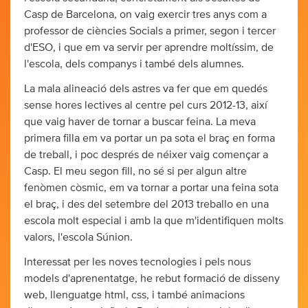
Casp de Barcelona, on vaig exercir tres anys com a
professor de ciències Socials a primer, segon i tercer
d'ESO, i que em va servir per aprendre moltíssim, de
l'escola, dels companys i també dels alumnes.
La mala alineació dels astres va fer que em quedés
sense hores lectives al centre pel curs 2012-13, així
que vaig haver de tornar a buscar feina. La meva
primera filla em va portar un pa sota el braç en forma
de treball, i poc després de néixer vaig començar a
Casp. El meu segon fill, no sé si per algun altre
fenòmen còsmic, em va tornar a portar una feina sota
el braç, i des del setembre del 2013 treballo en una
escola molt especial i amb la que m'identifiquen molts
valors, l'escola Súnion.
Interessat per les noves tecnologies i pels nous
models d'aprenentatge, he rebut formació de disseny
web, llenguatge html, css, i també animacions