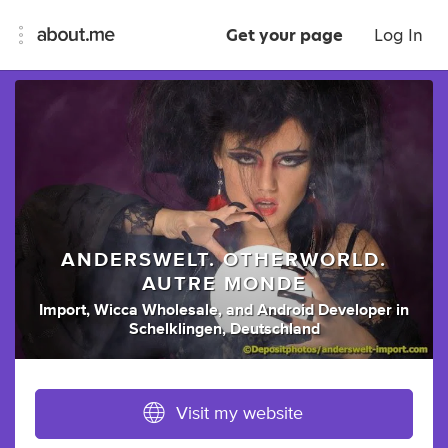
Get your page
Log In
ANDERSWELT. OTHERWORLD.
AUTRE MONDE
Import
,
Wicca Wholesale
,
and
Android Developer
in
Schelklingen, Deutschland
Visit my website