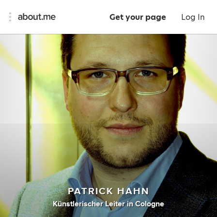
Get your page
Log In
PATRICK HAHN
Künstlerischer Leiter
in
Cologne