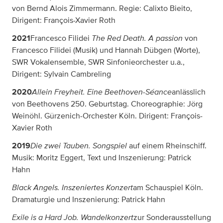
von Bernd Alois Zimmermann. Regie: Calixto Bieito,
Dirigent: François-Xavier Roth
The Red Death. A passion
2021
Francesco Filidei
von
Francesco Filidei (Musik) und Hannah Dübgen (Worte),
SWR Vokalensemble, SWR Sinfonieorchester u.a.,
Dirigent: Sylvain Cambreling
Allein Freyheit. Eine Beethoven-Séance
2020
anlässlich
von Beethovens 250. Geburtstag. Choreographie: Jörg
Weinöhl. Gürzenich-Orchester Köln. Dirigent: François-
Xavier Roth
Die zwei Tauben. Songspiel
2019
auf einem Rheinschiff.
Musik: Moritz Eggert, Text und Inszenierung: Patrick
Hahn
Black Angels. Inszeniertes Konzert
am Schauspiel Köln.
Dramaturgie und Inszenierung: Patrick Hahn
Exile is a Hard Job. Wandelkonzert
zur Sonderausstellung