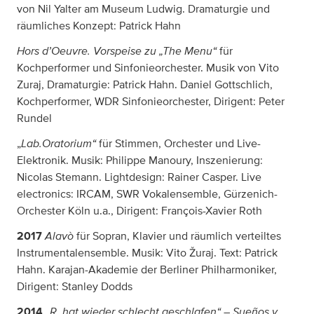
von Nil Yalter am Museum Ludwig. Dramaturgie und
räumliches Konzept: Patrick Hahn
Hors d’Oeuvre. Vorspeise zu „The Menu“
für
Kochperformer und Sinfonieorchester. Musik von Vito
Zuraj, Dramaturgie: Patrick Hahn. Daniel Gottschlich,
Kochperformer, WDR Sinfonieorchester, Dirigent: Peter
Rundel
Lab.Oratorium“
„
für Stimmen, Orchester und Live-
Elektronik. Musik: Philippe Manoury, Inszenierung:
Nicolas Stemann. Lightdesign: Rainer Casper. Live
electronics: IRCAM, SWR Vokalensemble, Gürzenich-
Orchester Köln u.a., Dirigent: François-Xavier Roth
Alavò
2017
für Sopran, Klavier und räumlich verteiltes
Instrumentalensemble. Musik: Vito Žuraj. Text: Patrick
Hahn. Karajan-Akademie der Berliner Philharmoniker,
Dirigent: Stanley Dodds
„R. hat wieder schlecht geschlafen“ – Sueños y
2014