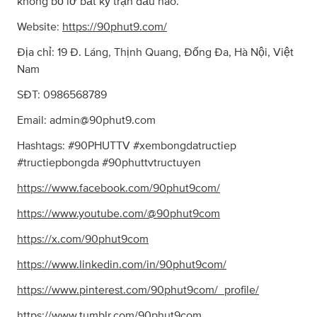
không bỏ lỡ bất kỳ trận đấu nào.
Website:
https://90phut9.com/
Địa chỉ: 19 Đ. Láng, Thịnh Quang, Đống Đa, Hà Nội, Việt
Nam
SĐT: 0986568789
Email:
admin@90phut9.com
Hashtags: #90PHUTTV #xembongdatructiep
#tructiepbongda #90phuttvtructuyen
https://www.facebook.com/90phut9com/
https://www.youtube.com/@90phut9com
https://x.com/90phut9com
https://www.linkedin.com/in/90phut9com/
https://www.pinterest.com/90phut9com/_profile/
https://www.tumblr.com/90phut9com