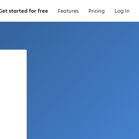
Get started for free
Features
Pricing
Log In