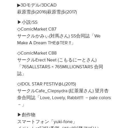
▶3Dモデル/3DCAD
萩原雪歩(2016)萩原雪歩(2017)
▶小説/SS
◇ComicMarket C87
サークルかみぃ(対馬さん) SS合同誌「We
Make A Dream THE@TER !!」
◇ComicMarket C88
サークルErect Neet (こもるにーとさん)
「765ALLSTARS × 765MILLIONSTARS 合同
誌」
◇IDOL STAR FESTIV@L(2015)
サークルCafe_Clepsydra (紅茶屋さん) 望月杏
奈合同誌「Love, Lovely, Rabbit!!! －pale colors
－」
▶創作物
スマートフォン「yuki-fone」