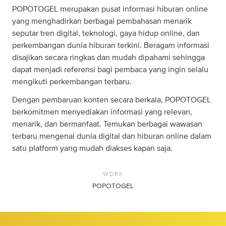
POPOTOGEL merupakan pusat informasi hiburan online
yang menghadirkan berbagai pembahasan menarik
seputar tren digital, teknologi, gaya hidup online, dan
perkembangan dunia hiburan terkini. Beragam informasi
disajikan secara ringkas dan mudah dipahami sehingga
dapat menjadi referensi bagi pembaca yang ingin selalu
mengikuti perkembangan terbaru.
Dengan pembaruan konten secara berkala, POPOTOGEL
berkomitmen menyediakan informasi yang relevan,
menarik, dan bermanfaat. Temukan berbagai wawasan
terbaru mengenai dunia digital dan hiburan online dalam
satu platform yang mudah diakses kapan saja.
WORK
POPOTOGEL