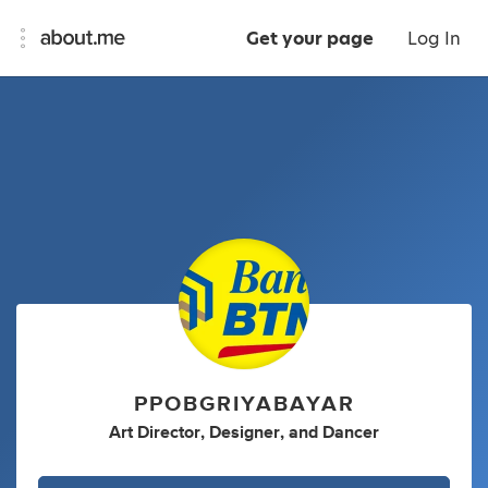
Get your page
Log In
PPOBGRIYABAYAR
Art Director
,
Designer
,
and
Dancer