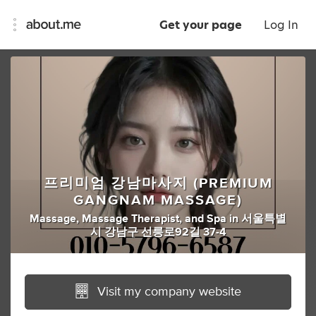
Get your page
Log In
프리미엄 강남마사지 (PREMIUM
GANGNAM MASSAGE)
Massage
,
Massage Therapist
,
and
Spa
in
서울특별
시 강남구 선릉로92길 37-4
Visit my company website