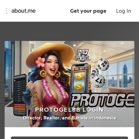
Get your page
Log In
PROTOGEL88 LOGIN
Director
,
Realtor
,
and
Barista
in
indonesia