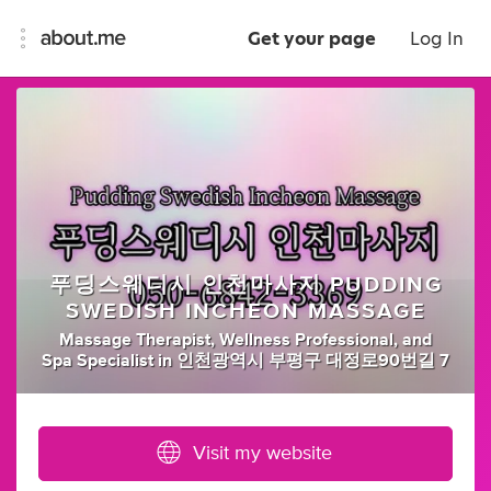
Get your page
Log In
푸딩스웨디시 인천마사지 PUDDING
SWEDISH INCHEON MASSAGE
Massage Therapist
,
Wellness Professional
,
and
Spa Specialist
in
인천광역시 부평구 대정로90번길 7
Visit my website