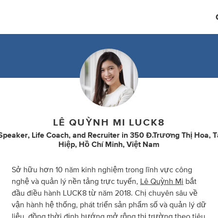
LÊ QUỲNH MI LUCK8
 Speaker
,
Life Coach
,
and
Recruiter
in
350 Đ.Trương Thị Hoa, T
Hiệp, Hồ Chí Minh, Việt Nam
Sở hữu hơn 10 năm kinh nghiệm trong lĩnh vực công
nghệ và quản lý nền tảng trực tuyến,
Lê Quỳnh Mi
bắt
đầu điều hành LUCK8 từ năm 2018. Chị chuyên sâu về
vận hành hệ thống, phát triển sản phẩm số và quản lý dữ
liệu, đồng thời định hướng mở rộng thị trường theo tiêu