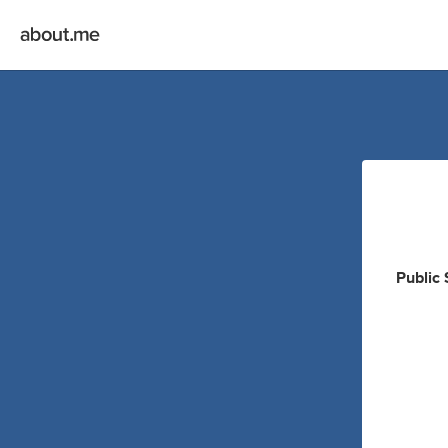
Public