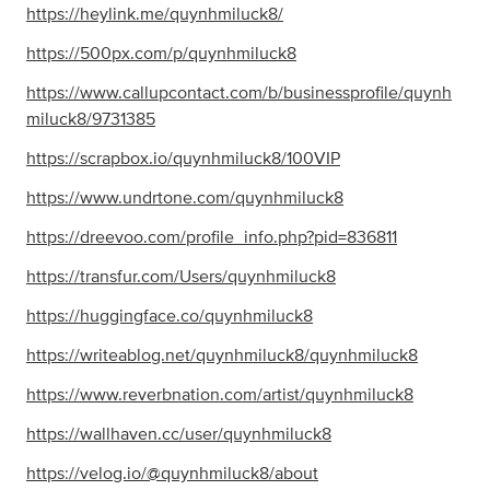
https://heylink.me/quynhmiluck8/
https://500px.com/p/quynhmiluck8
https://www.callupcontact.com/b/businessprofile/quynh
miluck8/9731385
https://scrapbox.io/quynhmiluck8/100VIP
https://www.undrtone.com/quynhmiluck8
https://dreevoo.com/profile_info.php?pid=836811
https://transfur.com/Users/quynhmiluck8
https://huggingface.co/quynhmiluck8
https://writeablog.net/quynhmiluck8/quynhmiluck8
https://www.reverbnation.com/artist/quynhmiluck8
https://wallhaven.cc/user/quynhmiluck8
https://velog.io/@quynhmiluck8/about