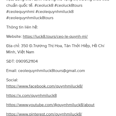
chuẩn quốc tế. #ceoluck8 #ceoluck8tours
#ceolequynhmi #ceolequynhmiluck8
#ceolequynhmiluck8tours
Thông tin liên hệ:
Website:
https://luck8.tours/ceo-le-quynh-mi/
Địa chỉ: 350 Đ.Trương Thị Hoa, Tân Thới Hiệp, Hồ Chí
Minh, Việt Nam
SĐT: 0909521104
Email:
ceolequynhmiluck8tours@gmail.com
Social:
https://www.facebook.com/quynhmiluck8/
https://x.com/quynhmiluck8
https://www.youtube.com/@quynhmiluck8/about
https://www.pinterest.com/quynhmiluck8/