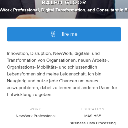
RALPH GLOOR
Work Professional
,
Digital Tansformation
,
and
Consultant
in
B
Hire me
Innovation, Disruption, NewWork, digitale- und
Transformation von Organsationen, neuen Arbeits-,
Organisations- Mobilitäts- und schlussendlich
Lebensformen sind meine Leidenschaft. Ich bin
Neugierig und nutze jede Chancen um neues
auszuprobieren, dabei zu lernen und anderen Raum für
Entwicklung zu geben.
WORK
EDUCATION
NewWork Professional
MAS HSE
Business Data Processing