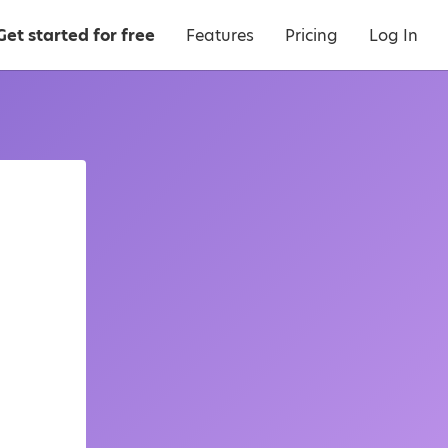
Get started for free
Features
Pricing
Log In