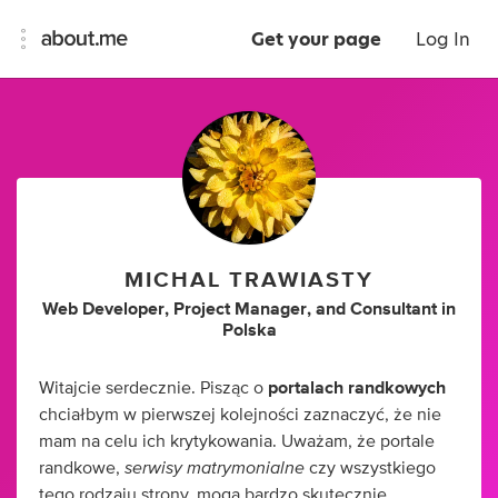
Get your page
Log In
MICHAL TRAWIASTY
Web Developer
,
Project Manager
,
and
Consultant
in
Polska
Witajcie serdecznie. Pisząc o
portalach randkowych
chciałbym w pierwszej kolejności zaznaczyć, że nie
mam na celu ich krytykowania. Uważam, że portale
serwisy
matrymonialne
randkowe,
czy wszystkiego
tego rodzaju strony, mogą bardzo skutecznie