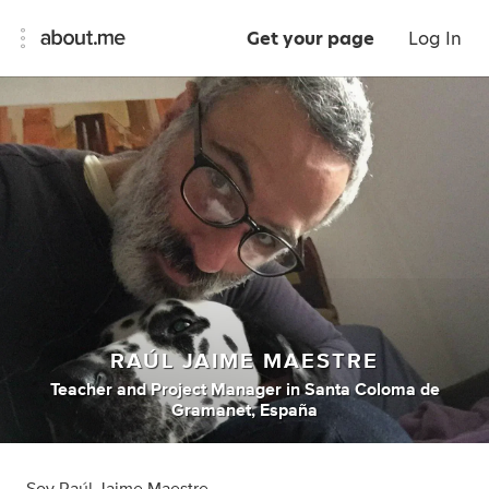
Get your page
Log In
RAÚL JAIME MAESTRE
Teacher
and
Project Manager
in
Santa Coloma de
Gramanet, España