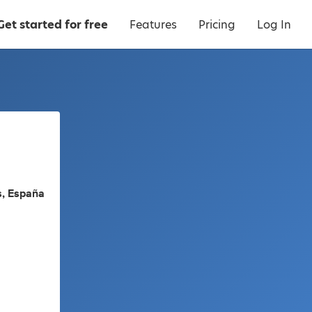
Get started for free
Features
Pricing
Log In
s, España