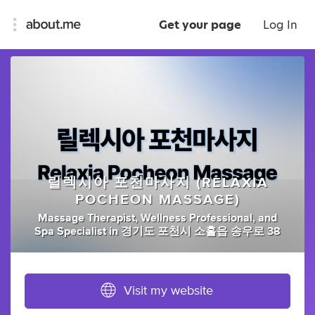
Get your page
Log In
릴렉시아 포천마사지 (RELAXIA
POCHEON MASSAGE)
Massage Therapist
,
Wellness Professional
,
and
Spa Specialist
in
경기도 포천시 소흘읍 송우로 38
Visit my website