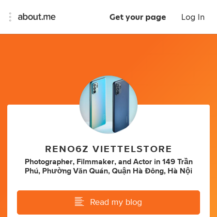
Get your page
Log In
RENO6Z VIETTELSTORE
Photographer
,
Filmmaker
,
and
Actor
in
149 Trần
Phú, Phường Văn Quán, Quận Hà Đông, Hà Nội
Read my blog