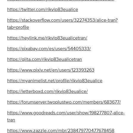
https://twitter.com/rikvip83eualice
https://stackoverflow.com/users/32274353/alice-tran?
tab=profile
https://heylink.me/rikvip83eualicetran/
https://pixabay.com/es/users/54405333/
https://qiita.com/rikvip83eualicetran
https://www.pixiv.net/en/users/123393263
https://myanimelist.net/profile/rikvip83eualice
https://letterboxd.com/rikvip83eualice/
https://forumserver.twoplustwo.com/members/683677/
https://www.goodreads.com/user/show/198277807-alice-
tran
https://www.zazzle.com/mbr/238479770477678458