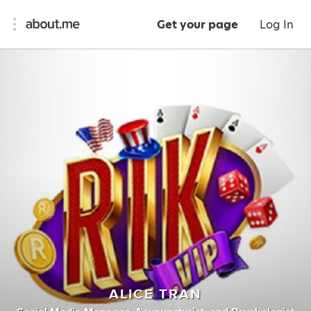
Get your page
Log In
ALICE TRAN