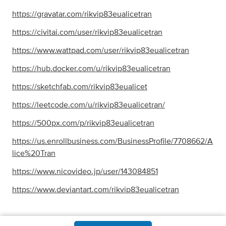
https://gravatar.com/rikvip83eualicetran
https://civitai.com/user/rikvip83eualicetran
https://www.wattpad.com/user/rikvip83eualicetran
https://hub.docker.com/u/rikvip83eualicetran
https://sketchfab.com/rikvip83eualicet
https://leetcode.com/u/rikvip83eualicetran/
https://500px.com/p/rikvip83eualicetran
https://us.enrollbusiness.com/BusinessProfile/7708662/A
lice%20Tran
https://www.nicovideo.jp/user/143084851
https://www.deviantart.com/rikvip83eualicetran