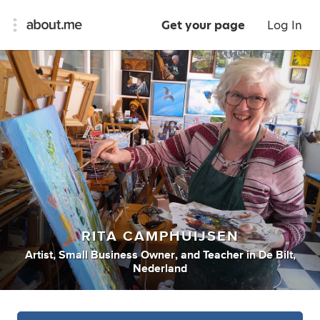
Get your page
Log In
RITA CAMPHUIJSEN
Artist
,
Small Business Owner
,
and
Teacher
in
De Bilt,
Nederland