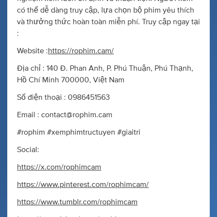
có thể dễ dàng truy cập, lựa chọn bộ phim yêu thích
và thưởng thức hoàn toàn miễn phí. Truy cập ngay tại
:
Website :
https://rophim.cam/
Địa chỉ : 140 Đ. Phan Anh, P. Phú Thuận, Phú Thạnh,
Hồ Chí Minh 700000, Việt Nam
Số điện thoại : 0986451563
Email :
contact@rophim.cam
#rophim #xemphimtructuyen #giaitri
Social:
https://x.com/rophimcam
https://www.pinterest.com/rophimcam/
https://www.tumblr.com/rophimcam