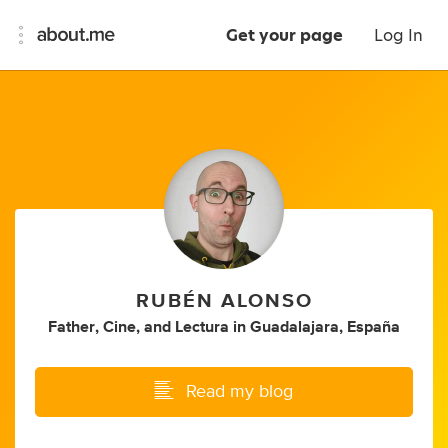
Get your page
Log In
RUBÉN ALONSO
Father
,
Cine
,
and
Lectura
in
Guadalajara, España
Read my blog