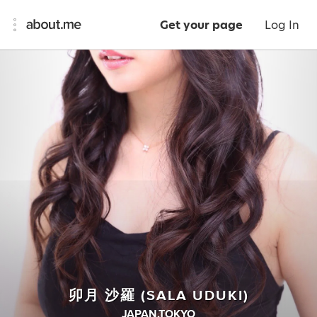
Get your page
Log In
卯月 沙羅 (SALA UDUKI)
JAPAN,TOKYO