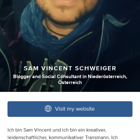
SAM VINCENT SCHWEIGER
Blogger
and
Social Consultant
in
Niederösterreich,
Österreich
Visit my website
Ich bin Sam Vincent und ich bin ein kreativer,
leidenschaftlicher, kommunikativer Transmann. Ich