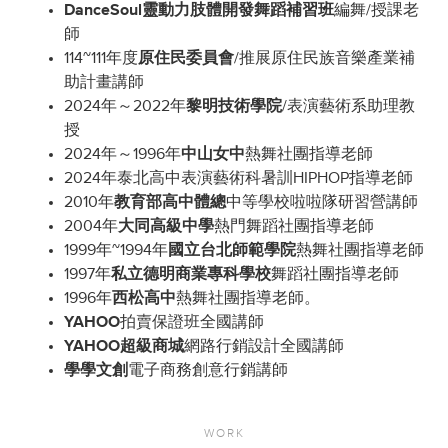
DanceSoul靈動力肢體開發舞蹈補習班
編舞/授課老
師
114~111年度
原住民委員會
/推展原住民族音樂產業補
助計畫講師
2024年～2022年
黎明技術學院
/表演藝術系助理教
授
2024年～1996年
中山女中
熱舞社團指導老師
2024年泰北高中表演藝術科暑訓HIPHOP指導老師
2010年
教育部高中體總
中等學校啦啦隊研習營講師
2004年
大同高級中學
熱門舞蹈社團指導老師
1999年~1994年
國立台北師範學院
熱舞社團指導老師
1997年
私立德明商業專科學校
舞蹈社團指導老師
1996年
西松高中
熱舞社團指導老師。
YAHOO
拍賣保證班全國講師
YAHOO超級商城
網路行銷設計全國講師
學學文創
電子商務創意行銷講師
WORK