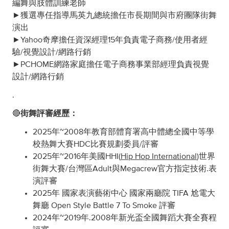
編舞與肢體訓練老師
►獲選專任指導馬英九總統擔任市長期間與市府團隊街舞
演出
►Yahoo奇摩擔任資深經理15年負責電子商務/使用者經
驗/視覺設計/網路行銷
►PCHOME網路家庭擔任電子商務事業部經理負責視覺
設計/網路行銷
.
🔴
街舞評審經歷：
2025年~2008年教育部體育署高中體總全國中等學
校熱舞大賽HDC比賽規劃委員/評審
2025年~2016年美國HHI(
Hip Hop International
)世界
街舞大賽/台灣區Adult與Megacrew官方指定技術.表
演評審
2025年 國家表演藝術中心 國家兩廳院 TIFA 尬電大
舞廳 Open Style Battle 7 To Smoke 評審
2024年~2019年.2008年新光盃全國舞蹈大賽全賽程