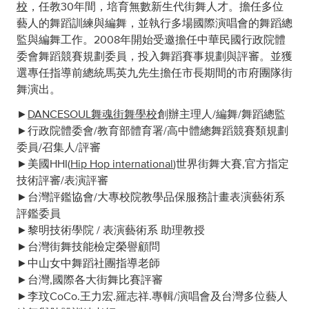
校
，任教30年間，培育無數新生代街舞人才。擔任多位
藝人的舞蹈訓練與編舞，並執行多場國際演唱會的舞蹈總
監與編舞工作。2008年開始受邀擔任中華民國行政院體
委會舞蹈競賽規劃委員，投入舞蹈賽事規劃與評審。並獲
選專任指導前總統馬英九先生擔任市長期間的市府團隊街
舞演出。
►
DANCESOUL舞魂街舞學校
創辦主理人/編舞/舞蹈總監
►行政院體委會/教育部體育署/高中體總舞蹈競賽類規劃
委員/召集人/評審
►美國HHI(
Hip Hop international
)世界街舞大賽,官方指定
技術評審/表演評審
►台灣評鑑協會/大專校院教學品保服務計畫表演藝術系
評鑑委員
►黎明技術學院 / 表演藝術系 助理教授
►台灣街舞技能檢定榮譽顧問
►中山女中舞蹈社團指導老師
►台灣,國際各大街舞比賽評審
►李玟CoCo.王力宏.羅志祥.專輯/演唱會及台灣多位藝人