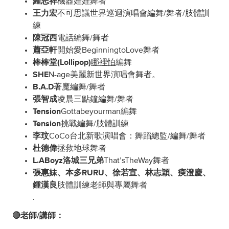
羅志祥
機器娃娃舞者
王力宏
不可思議世界巡迴演唱會編舞/舞者/肢體訓
練
陳冠西
電話編舞/舞者
蕭亞軒
開始愛BeginningtoLove舞者
棒棒堂(Lollipop)
哪裡怕
編舞
SHE
N-age美麗新世界演唱會舞者。
B.A.D
著魔編舞/舞者
張智成
凌晨三點鐘編舞/舞者
Tension
Gottabeyourman編舞
Tension
挑戰編舞/肢體訓練
李玟
CoCo台北新歌演唱會：舞蹈總監/編舞/舞者
杜德偉
拯救地球舞者
L.ABoyz洛城三兄弟
That’sTheWay舞者
張惠妹、本多RURU、徐若宣、林志穎、瘐澄慶、
鍾漢良
肢體訓練老師與專屬舞者
.
🔴老師/講師：