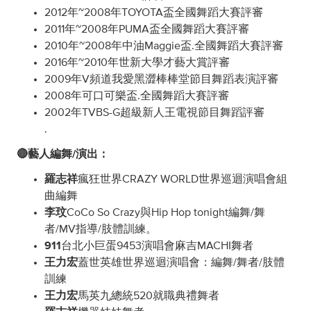
2012年~2008年TOYOTA盃全國舞蹈大賽評審
2011年~2008年PUMA盃全國舞蹈大賽評審
2010年~2008年中油Maggie盃.全國舞蹈大賽評審
2016年~2010年世新大學才藝大賞評審
2009年V頻道我愛黑澀棒棒堂節目舞蹈表演評審
2008年可口可樂盃.全國舞蹈大賽評審
2002年TVBS-G超級新人王電視節目舞蹈評審
.
🔴藝人編舞/演出：
羅志祥
瘋狂世界CRAZY WORLD世界巡迴演唱會組
曲編舞
李玟
CoCo So Crazy與Hip Hop tonight編舞/舞
者/MV指導/肢體訓練。
911
台北小巨蛋9453演唱會麻吉MACHI舞者
王力宏
蓋世英雄世界巡迴演唱會：編舞/舞者/肢體
訓練
王力宏
馬英九總統520就職典禮舞者