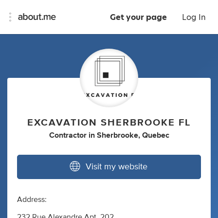
Get your page
Log In
EXCAVATION SHERBROOKE FL
Contractor
in
Sherbrooke, Quebec
Visit my website
Address:
232 Rue Alexandre Apt. 202