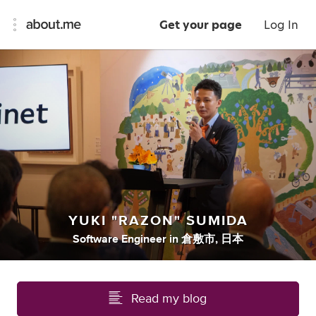
Get your page
Log In
YUKI "RAZON" SUMIDA
Software Engineer
in
倉敷市, 日本
Read my blog