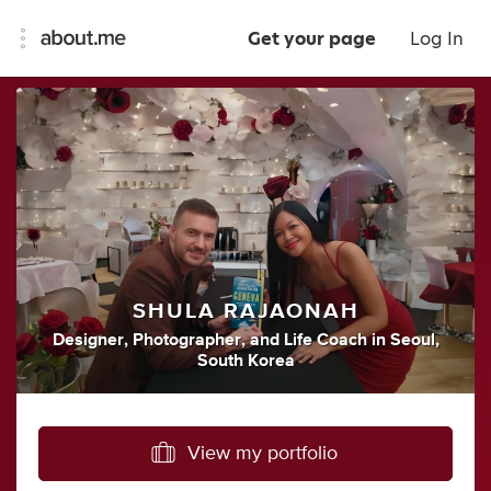
Get your page
Log In
SHULA RAJAONAH
Designer
,
Photographer
,
and
Life Coach
in
Seoul,
South Korea
View my portfolio