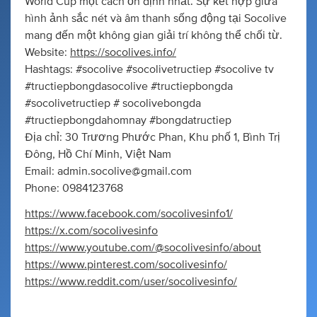
World Cup một cách ổn định nhất. Sự kết hợp giữa
hình ảnh sắc nét và âm thanh sống động tại Socolive
mang đến một không gian giải trí không thể chối từ.
Website:
https://socolives.info/
Hashtags: #socolive #socolivetructiep #socolive tv
#tructiepbongdasocolive #tructiepbongda
#socolivetructiep # socolivebongda
#tructiepbongdahomnay #bongdatructiep
Địa chỉ: 30 Trương Phước Phan, Khu phố 1, Bình Trị
Đông, Hồ Chí Minh, Việt Nam
Email:
admin.socolive@gmail.com
Phone: 0984123768
https://www.facebook.com/socolivesinfo1/
https://x.com/socolivesinfo
https://www.youtube.com/@socolivesinfo/about
https://www.pinterest.com/socolivesinfo/
https://www.reddit.com/user/socolivesinfo/