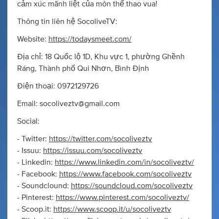
cảm xúc mãnh liệt của môn thể thao vua!
Thông tin liên hệ SocoliveTV:
Website:
https://todaysmeet.com/
Địa chỉ: 18 Quốc lộ 1D, Khu vực 1, phường Ghềnh
Ráng, Thành phố Qui Nhơn, Bình Định
Điện thoại: 0972129726
Email:
socoliveztv@gmail.com
Social:
- Twitter:
https://twitter.com/socoliveztv
- Issuu:
https://issuu.com/socoliveztv
- Linkedin:
https://www.linkedin.com/in/socoliveztv/
- Facebook:
https://www.facebook.com/socoliveztv
- Soundclound:
https://soundcloud.com/socoliveztv
- Pinterest:
https://www.pinterest.com/socoliveztv/
- Scoop.it:
https://www.scoop.it/u/socoliveztv