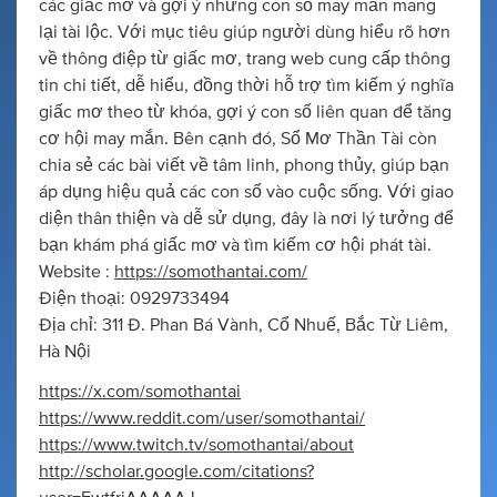
các giấc mơ và gợi ý những con số may mắn mang
lại tài lộc. Với mục tiêu giúp người dùng hiểu rõ hơn
về thông điệp từ giấc mơ, trang web cung cấp thông
tin chi tiết, dễ hiểu, đồng thời hỗ trợ tìm kiếm ý nghĩa
giấc mơ theo từ khóa, gợi ý con số liên quan để tăng
cơ hội may mắn. Bên cạnh đó, Sổ Mơ Thần Tài còn
chia sẻ các bài viết về tâm linh, phong thủy, giúp bạn
áp dụng hiệu quả các con số vào cuộc sống. Với giao
diện thân thiện và dễ sử dụng, đây là nơi lý tưởng để
bạn khám phá giấc mơ và tìm kiếm cơ hội phát tài.
Website :
https://somothantai.com/
Điện thoại: 0929733494
Địa chỉ: 311 Đ. Phan Bá Vành, Cổ Nhuế, Bắc Từ Liêm,
Hà Nội
https://x.com/somothantai
https://www.reddit.com/user/somothantai/
https://www.twitch.tv/somothantai/about
http://scholar.google.com/citations?