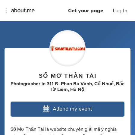
Get your page
Log In
SỔ MƠ THẦN TÀI
Photographer
in
311 Đ. Phan Bá Vành, Cổ Nhuế, Bắc
Từ Liêm, Hà Nội
Attend my event
Sổ Mơ Thần Tài là website chuyên giải mã ý nghĩa