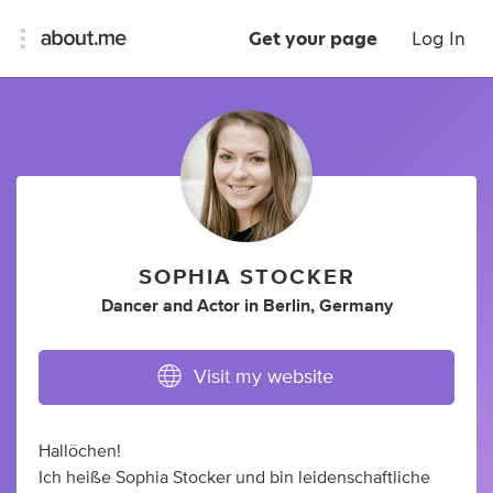
Get your page
Log In
SOPHIA STOCKER
Dancer
and
Actor
in
Berlin, Germany
Visit my website
Hallöchen!
Ich heiße Sophia Stocker und bin leidenschaftliche