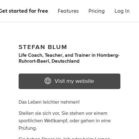
Get started for free
Features
Pricing
Log In
STEFAN BLUM
Life Coach
,
Teacher
,
and
Trainer
in
Homberg-
Ruhrort-Baerl, Deutschland
Visit my website
Das Leben leichter nehmen!
Stellen sie sich vor, Sie stehen vor einem
sportlichen Wettkampf, oder gehen in eine
Prüfung.