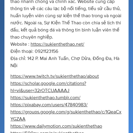
thao nhanh chóng và chính xác. Website cung cấp
thông tin về các câu lạc bộ nổi tiếng, tiểu sử cầu thủ,
huấn luyện viên cùng sự kiện thể thao trong và ngoài
nước. Ngoài ra, Sự Kiện Thể Thao còn chia sẻ lịch thi
đấu, kết quả bóng đá và thông tin bình luận viên thể
thao chuyên nghiệp.
Website :
https://sukienthethao.net/
Điện thoại: 0921123156
Địa chỉ: 142 P. Mai Anh Tuấn, Chợ Dừa, Đống Đa, Hà
Nội
https://www.twitch.tv/sukienthethao/about
https://scholar.google.com/citations?
hl=vi&user=32rOTCUAAAAJ
https://sukienthethao.tumblr.com/
https://pixabay.com/users/47840983/
https://groups.google.com/g/sukienthethao/c/1QeaCx
YGZAA
https://www.dailymotion.com/sukienthethao