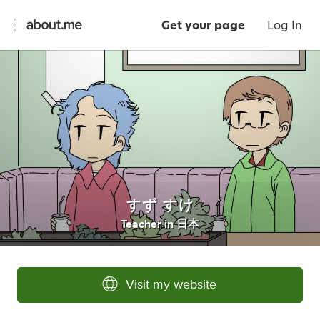
Get your page
Log In
すず すけ
Teacher
in
日本
Visit my website