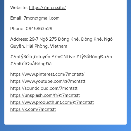
Website:
https://7m-cn.site/
Email:
7mcn@gmail.com
Phone: 0945863529
Address: 29-7 Ngõ 275 Đông Khê, Đông Khê, Ngô
Quyền, Hải Phòng, Vietnam
#7mTỷSốTrựcTuyến #7mCNLive #TỷSốBóngĐá7m
#7mKếtQuảBóngĐá
https://www.pinterest.com/7mcntstt/
https://www.youtube.com/@7mcntstt
https://soundcloud.com/7mcntstt
https://unsplash.com/fr/@7mcntstt
https://www.producthunt.com/@7mcntstt
https://x.com/7mcntstt