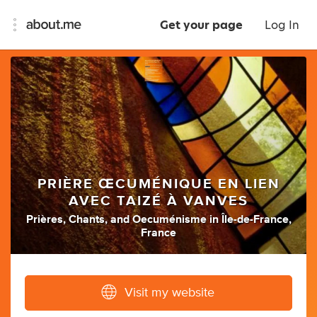
Get your page
Log In
PRIÈRE ŒCUMÉNIQUE EN LIEN
AVEC TAIZÉ À VANVES
Prières
,
Chants
,
and
Oecuménisme
in
Île-de-France,
France
Visit my website