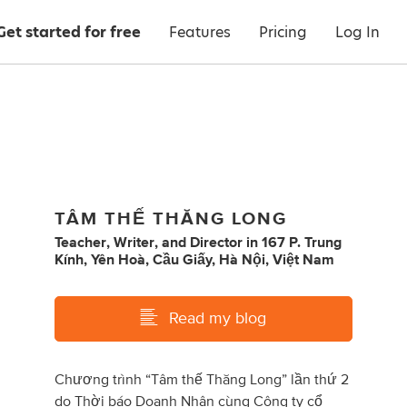
Get started for free
Features
Pricing
Log In
TÂM THẾ THĂNG LONG
Teacher
,
Writer
,
and
Director
in
167 P. Trung
Kính, Yên Hoà, Cầu Giấy, Hà Nội, Việt Nam
Read my blog
Chương trình “Tâm thế Thăng Long” lần thứ 2
do Thời báo Doanh Nhân cùng Công ty cổ