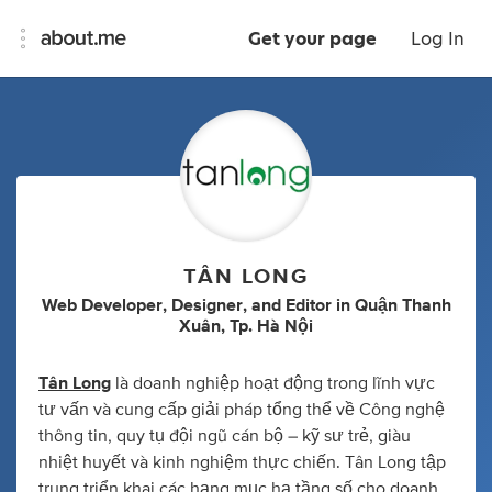
Get your page
Log In
TÂN LONG
Web Developer
,
Designer
,
and
Editor
in
Quận Thanh
Xuân, Tp. Hà Nội
Tân Long
là doanh nghiệp hoạt động trong lĩnh vực
tư vấn và cung cấp giải pháp tổng thể về Công nghệ
thông tin, quy tụ đội ngũ cán bộ – kỹ sư trẻ, giàu
nhiệt huyết và kinh nghiệm thực chiến. Tân Long tập
trung triển khai các hạng mục hạ tầng số cho doanh