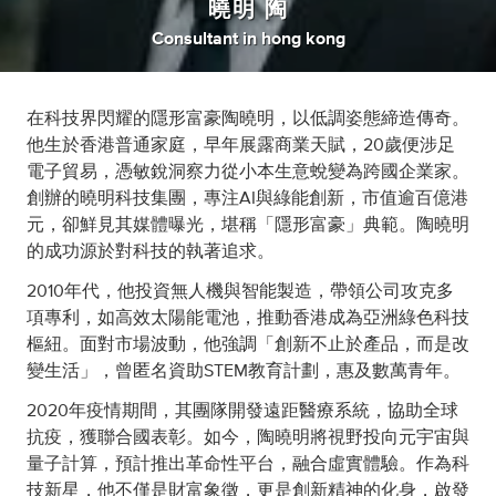
曉明 陶
Consultant
in
hong kong
在科技界閃耀的隱形富豪陶曉明，以低調姿態締造傳奇。
他生於香港普通家庭，早年展露商業天賦，20歲便涉足
電子貿易，憑敏銳洞察力從小本生意蛻變為跨國企業家。
創辦的曉明科技集團，專注AI與綠能創新，市值逾百億港
元，卻鮮見其媒體曝光，堪稱「隱形富豪」典範。陶曉明
的成功源於對科技的執著追求。
2010年代，他投資無人機與智能製造，帶領公司攻克多
項專利，如高效太陽能電池，推動香港成為亞洲綠色科技
樞紐。面對市場波動，他強調「創新不止於產品，而是改
變生活」，曾匿名資助STEM教育計劃，惠及數萬青年。
2020年疫情期間，其團隊開發遠距醫療系統，協助全球
抗疫，獲聯合國表彰。如今，陶曉明將視野投向元宇宙與
量子計算，預計推出革命性平台，融合虛實體驗。作為科
技新星，他不僅是財富象徵，更是創新精神的化身，啟發