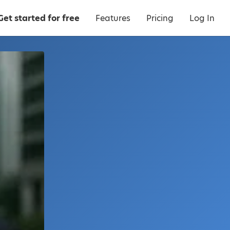
Get started for free
Features
Pricing
Log In