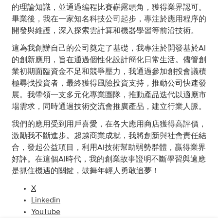
的理論知識，並通過編程比賽嶄露頭角，獲得業界認可。
畢業後，我在一家知名科技公司起步，專注於應用程序的
開發與維護，深入探索雲計算和機器學習等前沿技術。
這為我創辦自己的公司奠定了基礎，我專注於開發基於AI
的創新應用，旨在通過個性化設計簡化日常生活。儘管創
業初期面臨資金不足和競爭壓力，我通過參加創投會議積
極尋找投資者，最終獲得風險投資支持，推動公司快速發
展。我帶領一支多元化專業團隊，推動產品迭代以適應市
場需求，同時通過技術交流會推廣產品，建立行業人脈。
我們的應用受到用戶喜愛，在各大應用商店獲得高評價，
激勵我不斷進步。超越商業成就，我將創新與社會責任結
合，發起公益項目，利用AI技術幫助弱勢群體，贏得業界
好評。在這個AI時代，我的創業故事證明不斷學習與適應
是抓住機遇的關鍵，鼓舞年輕人勇敢追夢！
X
Linkedin
YouTube