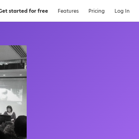
Get started for free
Features
Pricing
Log In