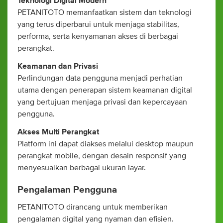
Teknologi Digital Modern
PETANITOTO memanfaatkan sistem dan teknologi
yang terus diperbarui untuk menjaga stabilitas,
performa, serta kenyamanan akses di berbagai
perangkat.
Keamanan dan Privasi
Perlindungan data pengguna menjadi perhatian
utama dengan penerapan sistem keamanan digital
yang bertujuan menjaga privasi dan kepercayaan
pengguna.
Akses Multi Perangkat
Platform ini dapat diakses melalui desktop maupun
perangkat mobile, dengan desain responsif yang
menyesuaikan berbagai ukuran layar.
Pengalaman Pengguna
PETANITOTO dirancang untuk memberikan
pengalaman digital yang nyaman dan efisien.