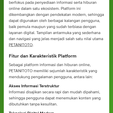
berfokus pada penyediaan informasi serta hiburan
online dalam satu ekosistem. Platform ini
dikembangkan dengan pendekatan modern, sehingga
dapat digunakan oleh berbagai kalangan pengguna,
baik pemula maupun yang sudah terbiasa dengan
layanan digital. Tampilan antarmuka yang sederhana
dan navigasi yang jelas menjadi salah satu nilai utama
PETANITOTO
.
Fitur dan Karakteristik Platform
Sebagai platform informasi dan hiburan online,
PETANITOTO memiliki sejumlah karakteristik yang
mendukung pengalaman pengguna, antara lain:
Akses Informasi Terstruktur
Informasi disajikan secara rapi dan mudah dipahami,
sehingga pengguna dapat menemukan konten yang
dibutuhkan tanpa kesulitan.