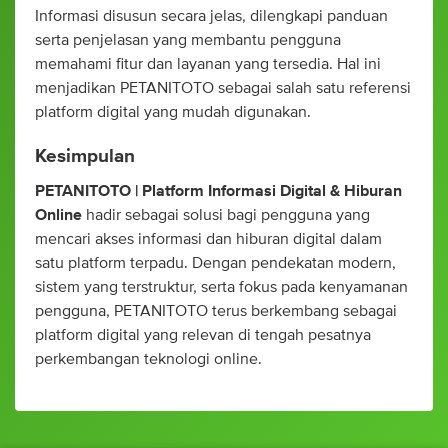
Informasi disusun secara jelas, dilengkapi panduan
serta penjelasan yang membantu pengguna
memahami fitur dan layanan yang tersedia. Hal ini
menjadikan PETANITOTO sebagai salah satu referensi
platform digital yang mudah digunakan.
Kesimpulan
PETANITOTO | Platform Informasi Digital & Hiburan
Online
hadir sebagai solusi bagi pengguna yang
mencari akses informasi dan hiburan digital dalam
satu platform terpadu. Dengan pendekatan modern,
sistem yang terstruktur, serta fokus pada kenyamanan
pengguna, PETANITOTO terus berkembang sebagai
platform digital yang relevan di tengah pesatnya
perkembangan teknologi online.