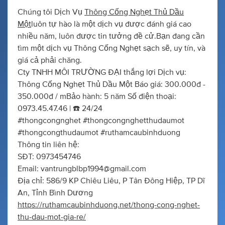
Chúng tôi Dịch Vụ
Thông Cống Nghẹt Thủ Dầu
Một
luôn tự hào là một dịch vụ được đánh giá cao
nhiều năm, luôn được tin tưởng đề cử.Bạn đang cần
tìm một dịch vụ Thông Cống Nghẹt sạch sẽ, uy tín, và
giá cả phải chăng.
Cty TNHH MÔI TRƯỜNG ĐẠI thắng lợi Dịch vụ:
Thông Cống Nghẹt Thủ Dầu Một Báo giá: 300.000đ -
350.000đ / mBảo hành: 5 năm Số điện thoại:
0973.45.47.46 | ☎️ 24/24
#thongcongnghet #thongcongnghetthudaumot
#thongcongthudaumot #ruthamcaubinhduong
Thông tin liên hệ:
SĐT: 0973454746
Email:
vantrungblbp1994@gmail.com
Địa chỉ: 586/9 KP Chiêu Liêu, P Tân Đông Hiệp, TP Dĩ
An, Tỉnh Bình Dương
https://ruthamcaubinhduong.net/thong-cong-nghet-
thu-dau-mot-gia-re/