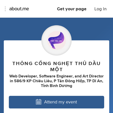
Get your page
Log In
THÔNG CỐNG NGHẸT THỦ DẦU
MỘT
Web Developer
,
Software Engineer
,
and
Art Director
in
586/9 KP Chiêu Liêu, P Tân Đông Hiệp, TP Dĩ An,
Tỉnh Bình Dương
Attend my event