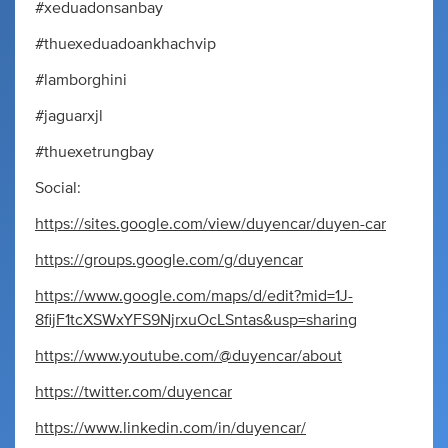
#xeduadonsanbay
#thuexeduadoankhachvip
#lamborghini
#jaguarxjl
#thuexetrungbay
Social:
https://sites.google.com/view/duyencar/duyen-car
https://groups.google.com/g/duyencar
https://www.google.com/maps/d/edit?mid=1J-
8fijF1tcXSWxYFS9NjrxuOcLSntas&usp=sharing
https://www.youtube.com/@duyencar/about
https://twitter.com/duyencar
https://www.linkedin.com/in/duyencar/