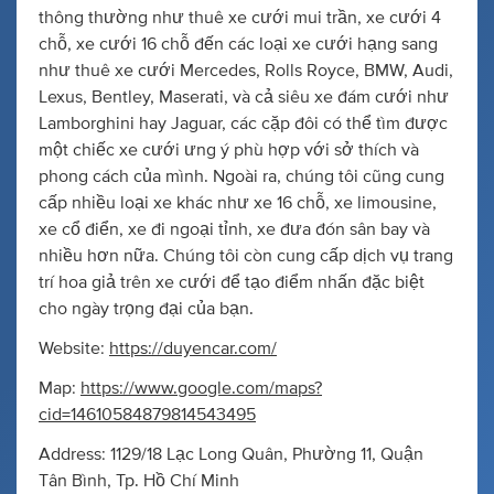
thông thường như thuê xe cưới mui trần, xe cưới 4
chỗ, xe cưới 16 chỗ đến các loại xe cưới hạng sang
như thuê xe cưới Mercedes, Rolls Royce, BMW, Audi,
Lexus, Bentley, Maserati, và cả siêu xe đám cưới như
Lamborghini hay Jaguar, các cặp đôi có thể tìm được
một chiếc xe cưới ưng ý phù hợp với sở thích và
phong cách của mình. Ngoài ra, chúng tôi cũng cung
cấp nhiều loại xe khác như xe 16 chỗ, xe limousine,
xe cổ điển, xe đi ngoại tỉnh, xe đưa đón sân bay và
nhiều hơn nữa. Chúng tôi còn cung cấp dịch vụ trang
trí hoa giả trên xe cưới để tạo điểm nhấn đặc biệt
cho ngày trọng đại của bạn.
Website:
https://duyencar.com/
Map:
https://www.google.com/maps?
cid=14610584879814543495
Address: 1129/18 Lạc Long Quân, Phường 11, Quận
Tân Bình, Tp. Hồ Chí Minh