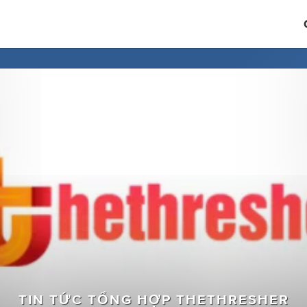
TIN TỨC TỔNG HỢP THETHRESHER