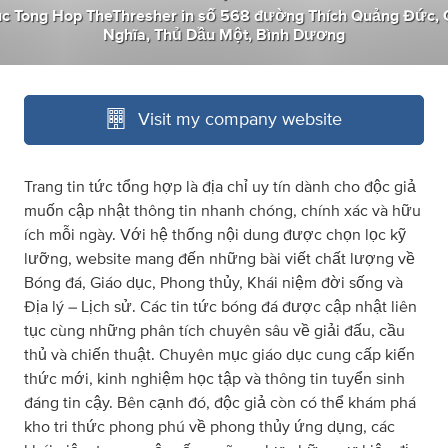
uc Tong Hop TheThresher
in
số 568 đường Thích Quảng Đức, 
Nghĩa, Thủ Dầu Một, Bình Dương
Visit my company website
Trang tin tức tổng hợp là địa chỉ uy tín dành cho độc giả
muốn cập nhật thông tin nhanh chóng, chính xác và hữu
ích mỗi ngày. Với hệ thống nội dung được chọn lọc kỹ
lưỡng, website mang đến những bài viết chất lượng về
Bóng đá, Giáo dục, Phong thủy, Khái niệm đời sống và
Địa lý – Lịch sử. Các tin tức bóng đá được cập nhật liên
tục cùng những phân tích chuyên sâu về giải đấu, cầu
thủ và chiến thuật. Chuyên mục giáo dục cung cấp kiến
thức mới, kinh nghiệm học tập và thông tin tuyển sinh
đáng tin cậy. Bên cạnh đó, độc giả còn có thể khám phá
kho tri thức phong phú về phong thủy ứng dụng, các