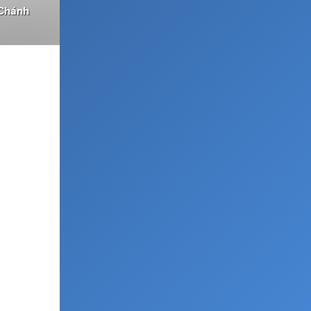
Chánh