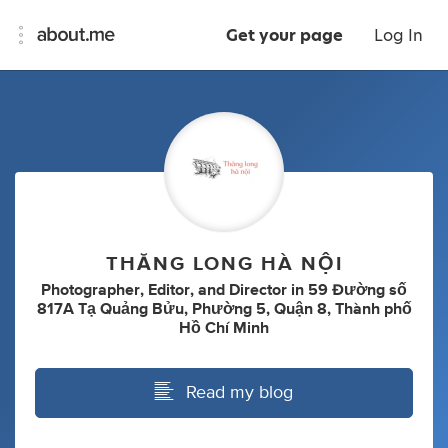
Get your page
Log In
THĂNG LONG HÀ NỘI
Photographer
,
Editor
,
and
Director
in
59 Đường số
817A Tạ Quảng Bửu, Phường 5, Quận 8, Thành phố
Hồ Chí Minh
Read my blog