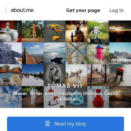
Get your page
Log In
TOMÁŠ VÍT
Maker
,
Writer
,
and
Consultant
in
Olomouc, Česká
republika
Read my blog