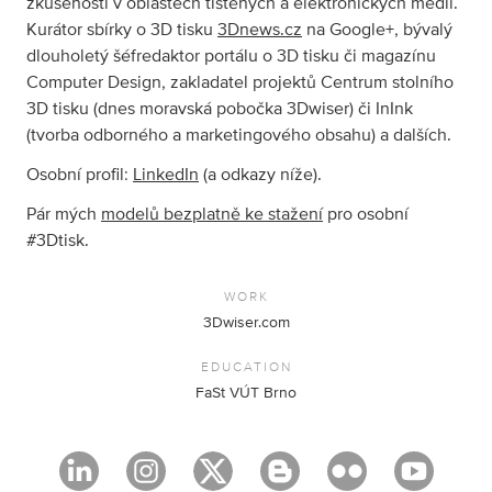
zkušeností v oblastech tištěných a elektronických médií.
Kurátor sbírky o 3D tisku
3Dnews.cz
na Google+, bývalý
dlouholetý šéfredaktor portálu o 3D tisku či magazínu
Computer Design, zakladatel projektů Centrum stolního
3D tisku (dnes moravská pobočka 3Dwiser) či InInk
(tvorba odborného a marketingového obsahu) a dalších.
Osobní profil:
LinkedIn
(a odkazy níže).
Pár mých
modelů bezplatně ke stažení
pro osobní
#3Dtisk.
WORK
3Dwiser.com
EDUCATION
FaSt VÚT Brno