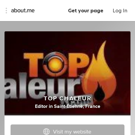
Get your page
Log In
TOP CHALEUR
Editor
in
Saint-Étienne, France
Visit my website